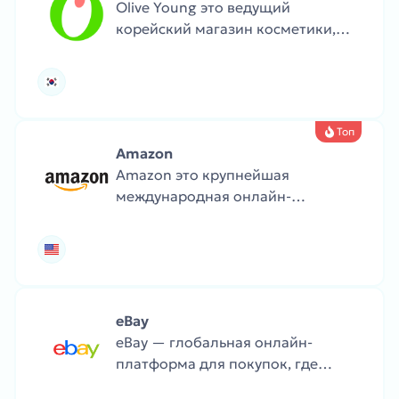
Olive Young это ведущий
корейский магазин косметики,
ухода за кожей, товаров для
здоровья и личной гигиены.
Топ
Amazon
Amazon это крупнейшая
международная онлайн-
платформа с миллионами
товаров: от книг и одежды до
электроники и продуктов. Amazon
известен быстрым сервисом,
Prime-доставкой и глобальным
eBay
охватом.
eBay — глобальная онлайн-
платформа для покупок, где
можно найти как новые, так и