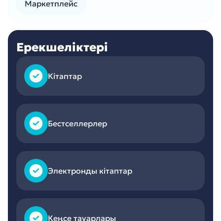
Маркетплейс
Ерекшеліктері
Кітаптар
Бестселлерлер
Электронды кітаптар
Кеңсе тауарлары