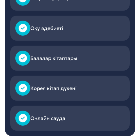
Оқу әдебиеті
Балалар кітаптары
Корея кітап дүкені
Онлайн сауда