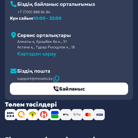
Біздің байланыс орталығымыз
+7 (700) 888 84 84
Күн сайын
10:00 - 22:00
Сервис орталықтары
Алматы қ, Қазыбек би к., 51
Астана қ., Тұрар Рысқұлов к., 1Б
Картадан қарау
Біздің пошта
support@movato.kz
Байланыс
Төлем тәсілдері