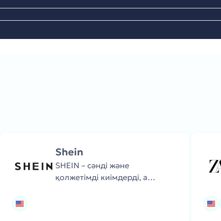
Shein
SHEIN – сәнді және
қолжетімді киімдерді, аяқ
киім мен аксессуарларды
ұсынатын жаһандық
жылдам сән дүкені.