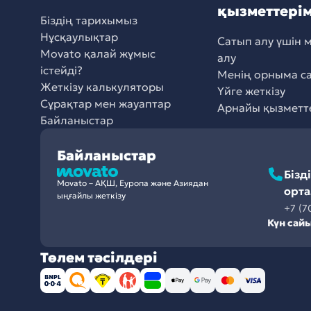
қызметтерім
Біздің тарихымыз
Нұсқаулықтар
Сатып алу үшін 
Movato қалай жұмыс
алу
істейді?
Менің орныма с
Жеткізу калькуляторы
Үйге жеткізу
Сұрақтар мен жауаптар
Арнайы қызметт
Байланыстар
Байланыстар
Бізд
Movato – АҚШ, Еуропа және Азиядан
орт
ыңғайлы жеткізу
+7 (7
Күн сай
Төлем тәсілдері