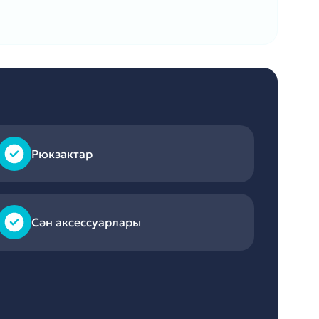
Рюкзактар
Сән аксессуарлары