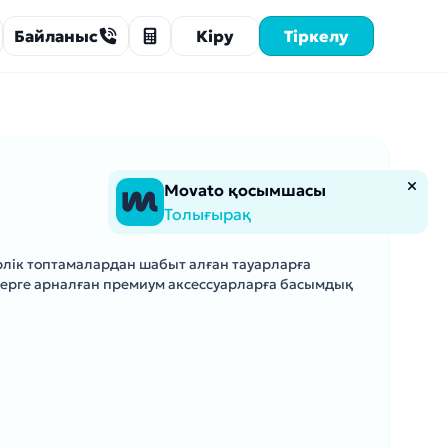
Байланыс
Кіру
Тіркелу
Movato қосымшасы
Толығырақ
рлік топтамалардан шабыт алған тауарларға
дерге арналған премиум аксессуарларға басымдық