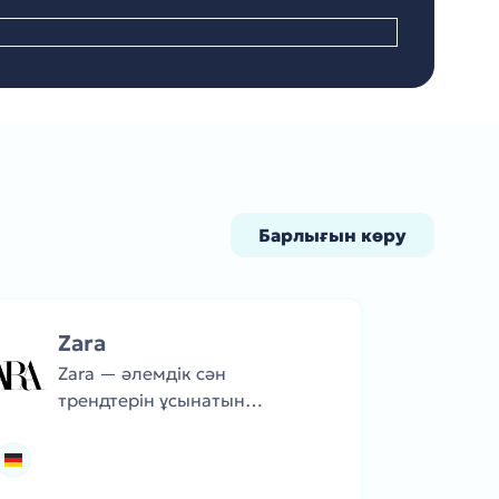
Барлығын көру
Zara
Zara — әлемдік сән
трендтерін ұсынатын
киім, аяқ киім және
аксессуарлар бренді.
Топтамалар жиі жаңарып