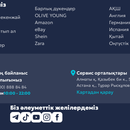
із
Барлық дүкендер
АҚШ
OLIVE YOUNG
Англия
мекенжай
Amazon
Германи
eBay
Испания
атып ал
Shein
Қытай
Zara
Оңтүстік
ер
ің байланыс
Сервис орталықтары
Алматы қ, Қазыбек би к., 
алығымыз
Астана қ., Тұрар Рысқұлов 
00) 888 84 84
Картадан қарау
ын
10:00 - 22:00
Біз әлеуметтік желілердеміз