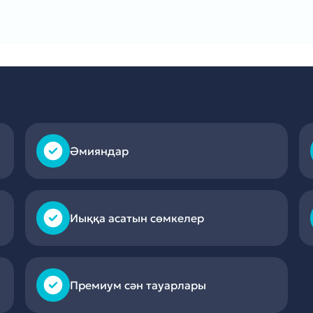
Әмияндар
Иыққа асатын сөмкелер
Премиум сән тауарлары