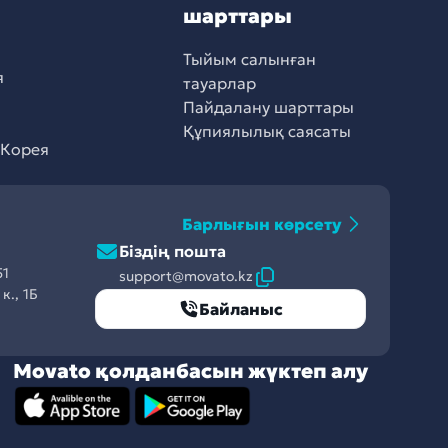
шарттары
Тыйым салынған
я
тауарлар
Пайдалану шарттары
Құпиялылық саясаты
 Корея
Барлығын көрсету
Біздің пошта
51
support@movato.kz
к., 1Б
Байланыс
Movato қолданбасын жүктеп алу