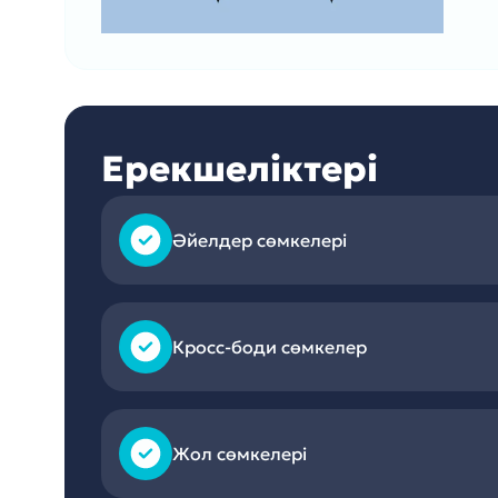
Ерекшеліктері
Әйелдер сөмкелері
Кросс-боди сөмкелер
Жол сөмкелері