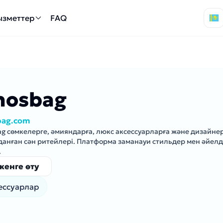
ызметтер
FAQ
hosbag
bag.com
g сөмкелерге, әмияндарға, люкс аксессуарларға және дизайне
анған сән ритейлері. Платформа заманауи стильдер мен әйел
.
кенге өту
ессуарлар