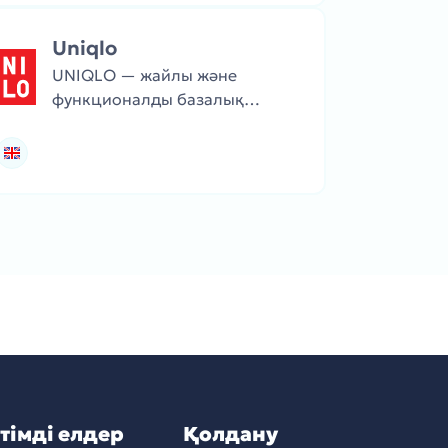
отырады.
Uniqlo
UNIQLO — жайлы және
функционалды базалық
киімдер ұсынатын жапон
бренді. Киімдері
қарапайым дизайнымен
және заманауи
маталарымен
ерекшеленеді.
тімді елдер
Қолдану