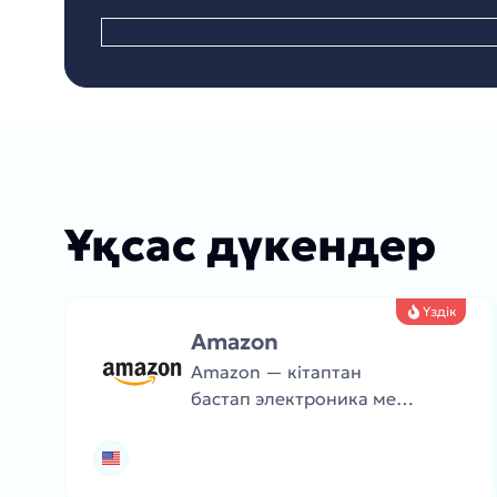
Ұқсас дүкендер
Үздік
Amazon
Amazon — кітаптан
бастап электроника мен
азық-түлікке дейін
миллиондаған тауарлар
ұсынатын ең ірі