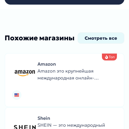
Похожие магазины
Смотреть все
Топ
Amazon
Amazon это крупнейшая
международная онлайн-
платформа с миллионами
товаров: от книг и одежды до
электроники и продуктов. Amazon
известен быстрым сервисом,
Prime-доставкой и глобальным
Shein
охватом.
SHEIN — это международный