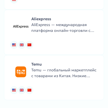
дома.
Aliexpress
AliExpress — международная
платформа онлайн-торговли с
огромным ассортиментом
товаров, включая одежду,
электронику, товары для дома и
гаджеты по доступным ценам.
Temu
Temu — глобальный маркетплейс
с товарами из Китая. Низкие
цены, огромный ассортимент и
доставка по всему миру.